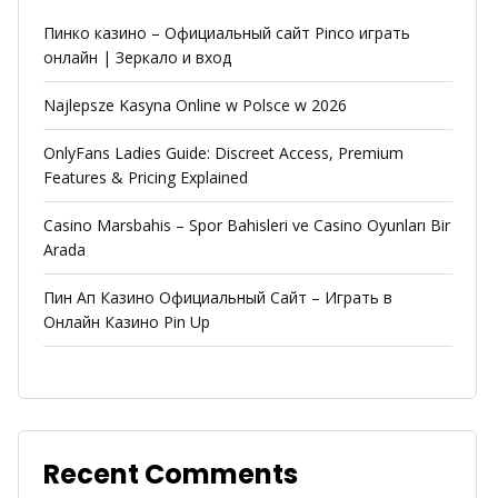
Пинко казино – Официальный сайт Pinco играть
онлайн | Зеркало и вход
Najlepsze Kasyna Online w Polsce w 2026
OnlyFans Ladies Guide: Discreet Access, Premium
Features & Pricing Explained
Casino Marsbahis – Spor Bahisleri ve Casino Oyunları Bir
Arada
Пин Ап Казино Официальный Сайт – Играть в
Онлайн Казино Pin Up
Recent Comments