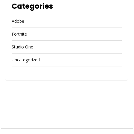
Categories
Adobe
Fortnite
Studio One
Uncategorized