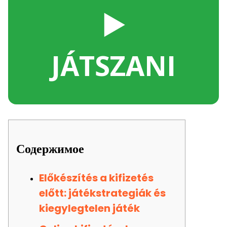
▶️
JÁTSZANI
Содержимое
Előkészítés a kifizetés
előtt: játékstrategiák és
kiegylegtelen játék